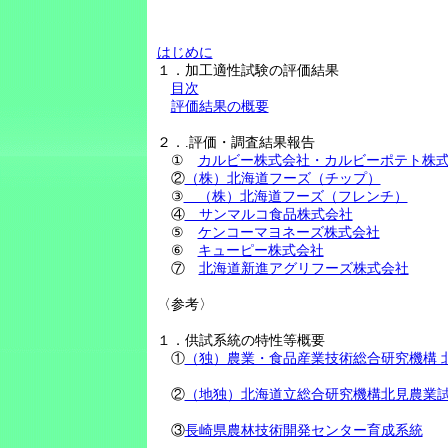
はじめに
１．加工適性試験の評価結果
目次
評価結果の概要
２．.評価・調査結果報告
①
カルビー株式会社・カルビーポテト株
②
（株）北海道フーズ（チップ）
③
（株）北海道フーズ（フレンチ）
④
サンマルコ食品株式会社
⑤
ケンコーマヨネーズ株式会社
⑥
キューピー株式会社
⑦
北海道新進アグリフーズ株式会社
〈参考〉
１．供試系統の特性等概要
①
（独）農業・食品産業技術総合研究機構 
②
（地独）北海道立総合研究機構北見農業
③
長崎県農林技術開発センター育成系統